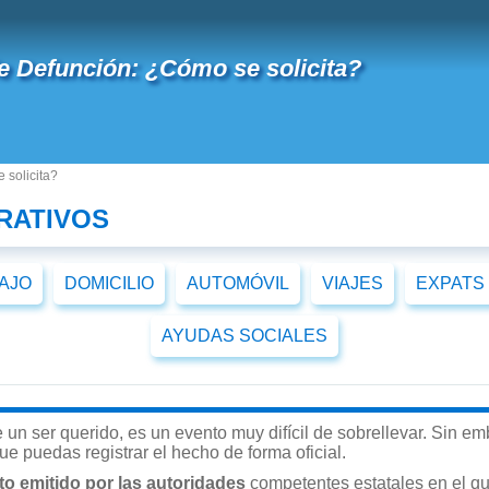
e Defunción: ¿Cómo se solicita?
 solicita?
RATIVOS
AJO
DOMICILIO
AUTOMÓVIL
VIAJES
EXPATS
AYUDAS SOCIALES
 un ser querido, es un evento muy difícil de sobrellevar. Sin e
ue puedas registrar el hecho de forma oficial.
 emitido por las autoridades
competentes estatales en el que