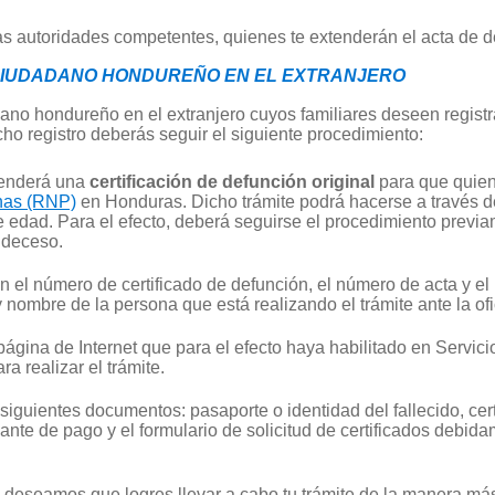
las autoridades competentes, quienes te extenderán el acta de 
 CIUDADANO HONDUREÑO EN EL EXTRANJERO
dano hondureño en el extranjero cuyos familiares deseen registr
icho registro deberás seguir el siguiente procedimiento:
tenderá una
certificación de defunción original
para que quien 
onas (RNP)
en Honduras. Dicho trámite podrá hacerse a través de
e edad. Para el efecto, deberá seguirse el procedimiento previa
 deceso.
n el número de certificado de defunción, el número de acta y el
y nombre de la persona que está realizando el trámite ante la ofi
página de Internet que para el efecto haya habilitado en Servic
a realizar el trámite.
siguientes documentos: pasaporte o identidad del fallecido, cert
ante de pago y el formulario de solicitud de certificados debida
 deseamos que logres llevar a cabo tu trámite de la manera más