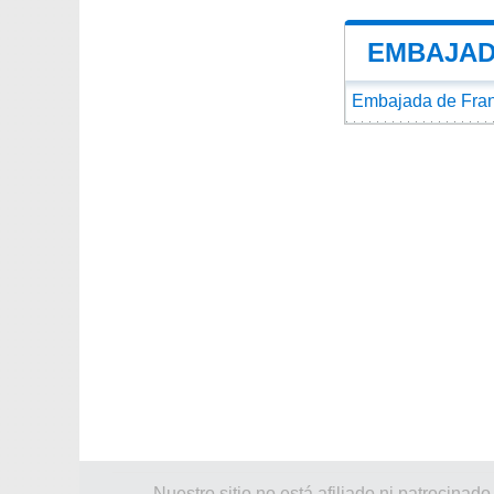
EMBAJAD
Embajada de Fran
Nuestro sitio no está afiliado ni patroci