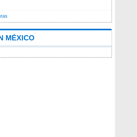
ras
N MÉXICO