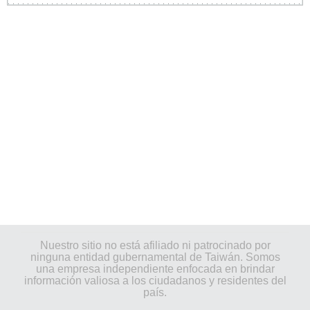
Nuestro sitio no está afiliado ni patrocinado por
ninguna entidad gubernamental de Taiwán. Somos
una empresa independiente enfocada en brindar
información valiosa a los ciudadanos y residentes del
país.