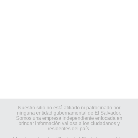
Nuestro sitio no está afiliado ni patrocinado por
ninguna entidad gubernamental de El Salvador.
Somos una empresa independiente enfocada en
brindar información valiosa a los ciudadanos y
residentes del país.