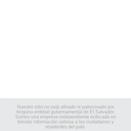
Nuestro sitio no está afiliado ni patrocinado por
ninguna entidad gubernamental de El Salvador.
Somos una empresa independiente enfocada en
brindar información valiosa a los ciudadanos y
residentes del país.