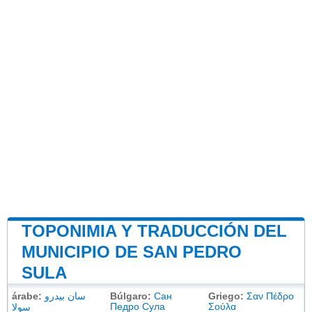
TOPONIMIA Y TRADUCCIÓN DEL
MUNICIPIO DE SAN PEDRO
SULA
árabe:
سان بيدرو
Búlgaro:
Сан
Griego:
Σαν Πέδρο
Педро Сула
Σούλα
سولا