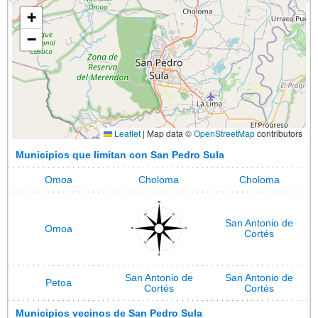
+
−
Leaflet
|
Map data ©
OpenStreetMap
contributors
Municipios que limitan con San Pedro Sula
Omoa
Choloma
Choloma
San Antonio de
Omoa
Cortés
San Antonio de
San Antonio de
Petoa
Cortés
Cortés
Municipios vecinos de San Pedro Sula