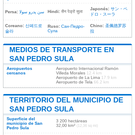
Japonés:
サン・ペ
Hindi:
सैन पेड्रो सुला
Persa:
سن پدرو سولا
ドロ・スーラ
Coreano:
산페드로
Chino:
圣佩德罗苏
Ruso:
Сан-Педро-
Сула
술라
拉
MEDIOS DE TRANSPORTE EN
SAN PEDRO SULA
Aeropuertos
Aeropuerto Internacional Ramón
cercanos
Villeda Morales
12.4 km
Aeropuerto de La Lima
17.9 km
Aeropuerto de Tela
66.2 km
TERRITORIO DEL MUNICIPIO DE
SAN PEDRO SULA
Superficie del
3 200 hectáreas
municipio de San
32,00 km²
(12,36 sq mi)
Pedro Sula