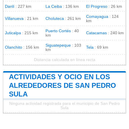
Danlí
: 227 km
La Ceiba
: 136 km
El Progreso
: 26 km
Comayagua
: 124
Villanueva
: 21 km
Choluteca
: 261 km
km
Puerto Cortés
: 40
Juticalpa
: 215 km
Catacamas
: 240 km
km
Siguatepeque
: 103
Olanchito
: 156 km
Tela
: 69 km
km
Distancia calculada en línea recta
ACTIVIDADES Y OCIO EN LOS
ALREDEDORES DE SAN PEDRO
SULA
Ninguna actividad registrada para el municipio de San Pedro
Sula