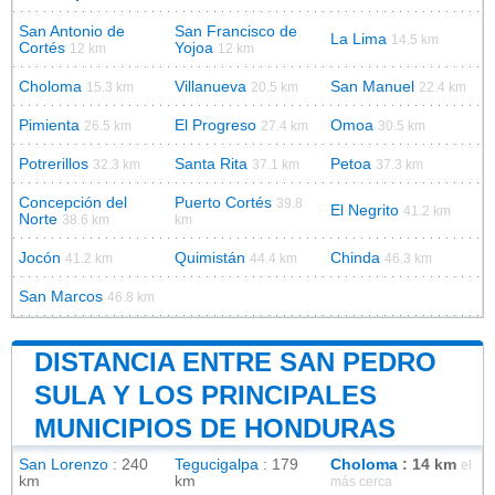
San Antonio de
San Francisco de
La Lima
14.5 km
Cortés
Yojoa
12 km
12 km
Choloma
Villanueva
San Manuel
15.3 km
20.5 km
22.4 km
Pimienta
El Progreso
Omoa
26.5 km
27.4 km
30.5 km
Potrerillos
Santa Rita
Petoa
32.3 km
37.1 km
37.3 km
Concepción del
Puerto Cortés
39.8
El Negrito
41.2 km
Norte
38.6 km
km
Jocón
Quimistán
Chinda
41.2 km
44.4 km
46.3 km
San Marcos
46.8 km
DISTANCIA ENTRE SAN PEDRO
SULA Y LOS PRINCIPALES
MUNICIPIOS DE HONDURAS
San Lorenzo
: 240
Tegucigalpa
: 179
Choloma
: 14 km
el
km
km
más cerca