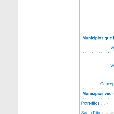
Municipios que 
V
V
Concep
Municipios veci
Potrerillos
5.8 km
Santa Rita
12.4 k