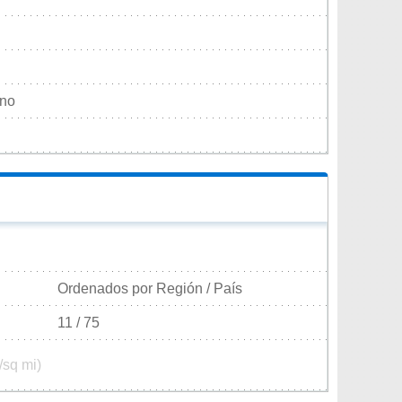
ino
Ordenados por Región / País
11 / 75
/sq mi)