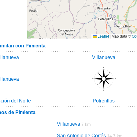
Leaflet
|
Map data ©
Op
limitan con Pimienta
illanueva
Villanueva
illanueva
ción del Norte
Potrerillos
nos de Pimienta
Villanueva
7 km
San Antonio de Cortés
m
14.7 km