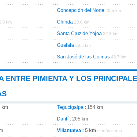
Concepción del Norte
20.5 km
Chinda
6.5 km
29.6 km
Santa Cruz de Yojoa
32.8 km
Gualala
39.5 km
San José de las Colinas
43.7 km
A ENTRE PIMIENTA Y LOS PRINCIPAL
AS
4 km
Tegucigalpa
: 154 km
Danlí
: 205 km
km
Villanueva
: 5 km
el más cerca