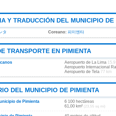
A Y TRADUCCIÓN DEL MUNICIPIO DE 
ンタ
Coreano:
피미엔타
DE TRANSPORTE EN PIMIENTA
rcanos
Aeropuerto de La Lima
15.9
Aeropuerto Internacional R
Aeropuerto de Tela
77 km
IO DEL MUNICIPIO DE PIMIENTA
unicipio de Pimienta
6 100 hectáreas
61,00 km²
(23,55 sq mi)
cipio de Pimienta
40 metros de altitud