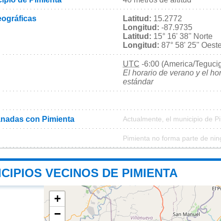
ográficas
Latitud:
15.2772
Longitud:
-87.9735
Latitud:
15° 16' 38'' Norte
Longitud:
87° 58' 25'' Oest
UTC
-6:00 (America/Teguci
El horario de verano y el ho
estándar
nadas con Pimienta
Actualmente, el municipio de 
Pimienta no forma parte de nin
CIPIOS VECINOS DE PIMIENTA
+
−