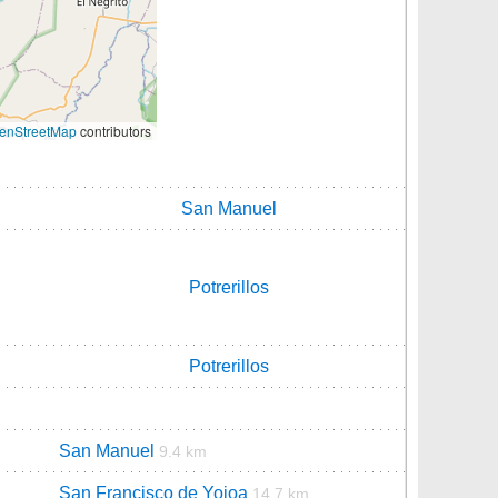
enStreetMap
contributors
San Manuel
Potrerillos
Potrerillos
San Manuel
9.4 km
San Francisco de Yojoa
14.7 km