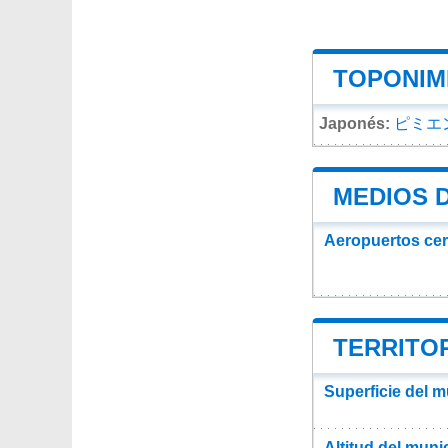
TOPONIMI
Japonés:
ピミエ
MEDIOS 
Aeropuertos ce
TERRITOR
Superficie del m
Altitud del muni