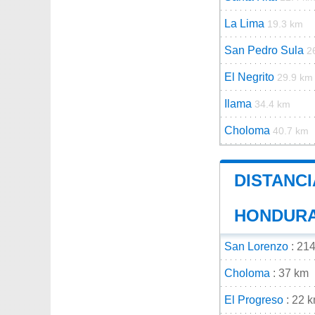
La Lima
19.3 km
San Pedro Sula
2
El Negrito
29.9 km
Ilama
34.4 km
Choloma
40.7 km
DISTANCI
HONDUR
San Lorenzo
: 21
Choloma
: 37 km
El Progreso
: 22 