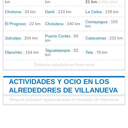
km
km
21 km
el más cerca
Choloma
: 33 km
Danlí
: 210 km
La Ceiba
: 139 km
Comayagua
: 103
El Progreso
: 22 km
Choluteca
: 240 km
km
Puerto Cortés
: 60
Juticalpa
: 204 km
Catacamas
: 232 km
km
Siguatepeque
: 82
Olanchito
: 154 km
Tela
: 78 km
km
Distancia calculada en línea recta
ACTIVIDADES Y OCIO EN LOS
ALREDEDORES DE VILLANUEVA
Ninguna actividad registrada para el municipio de Villanueva