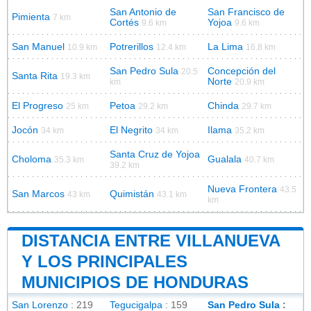
San Antonio de
San Francisco de
Pimienta
7 km
Cortés
Yojoa
9.6 km
9.6 km
San Manuel
Potrerillos
La Lima
10.9 km
12.4 km
16.8 km
San Pedro Sula
Concepción del
20.5
Santa Rita
19.3 km
Norte
km
20.9 km
El Progreso
Petoa
Chinda
25 km
29.2 km
29.7 km
Jocón
El Negrito
Ilama
34 km
34 km
35.2 km
Santa Cruz de Yojoa
Choloma
Gualala
35.3 km
40.7 km
39.2 km
Nueva Frontera
43.5
San Marcos
Quimistán
43 km
43.1 km
km
DISTANCIA ENTRE VILLANUEVA
Y LOS PRINCIPALES
MUNICIPIOS DE HONDURAS
San Lorenzo
: 219
Tegucigalpa
: 159
San Pedro Sula
: