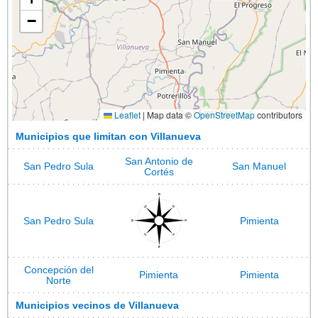
−
Leaflet
|
Map data ©
OpenStreetMap
contributors
Municipios que limitan con Villanueva
San Antonio de
San Pedro Sula
San Manuel
Cortés
San Pedro Sula
Pimienta
Concepción del
Pimienta
Pimienta
Norte
Municipios vecinos de Villanueva