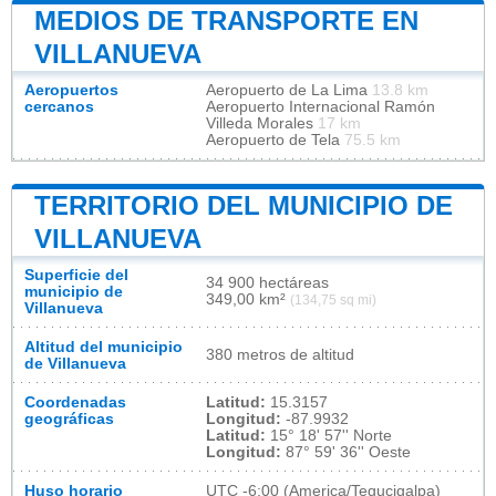
MEDIOS DE TRANSPORTE EN
VILLANUEVA
Aeropuertos
Aeropuerto de La Lima
13.8 km
cercanos
Aeropuerto Internacional Ramón
Villeda Morales
17 km
Aeropuerto de Tela
75.5 km
TERRITORIO DEL MUNICIPIO DE
VILLANUEVA
Superficie del
34 900 hectáreas
municipio de
349,00 km²
(134,75 sq mi)
Villanueva
Altitud del municipio
380 metros de altitud
de Villanueva
Coordenadas
Latitud:
15.3157
geográficas
Longitud:
-87.9932
Latitud:
15° 18' 57'' Norte
Longitud:
87° 59' 36'' Oeste
Huso horario
UTC
-6:00 (America/Tegucigalpa)