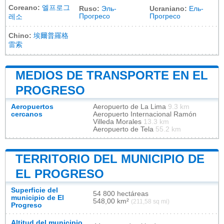
Coreano:
엘프로그
Ruso:
Эль-
Ucraniano:
Ель-
Прогресо
Прогресо
레소
Chino:
埃爾普羅格
雷索
MEDIOS DE TRANSPORTE EN EL
PROGRESO
Aeropuertos
Aeropuerto de La Lima
9.3 km
cercanos
Aeropuerto Internacional Ramón
Villeda Morales
13.3 km
Aeropuerto de Tela
55.2 km
TERRITORIO DEL MUNICIPIO DE
EL PROGRESO
Superficie del
54 800 hectáreas
municipio de El
548,00 km²
(211,58 sq mi)
Progreso
Altitud del municipio