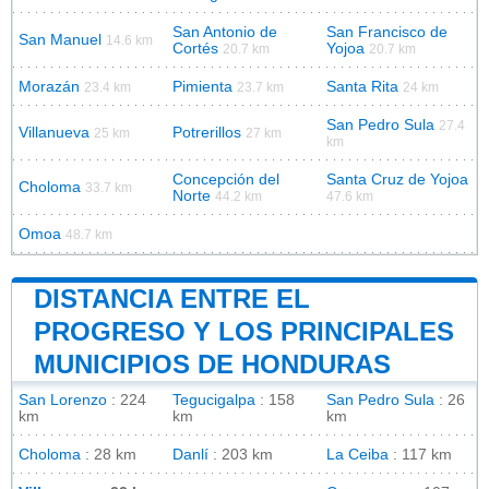
San Antonio de
San Francisco de
San Manuel
14.6 km
Cortés
Yojoa
20.7 km
20.7 km
Morazán
Pimienta
Santa Rita
23.4 km
23.7 km
24 km
San Pedro Sula
27.4
Villanueva
Potrerillos
25 km
27 km
km
Concepción del
Santa Cruz de Yojoa
Choloma
33.7 km
Norte
44.2 km
47.6 km
Omoa
48.7 km
DISTANCIA ENTRE EL
PROGRESO Y LOS PRINCIPALES
MUNICIPIOS DE HONDURAS
San Lorenzo
: 224
Tegucigalpa
: 158
San Pedro Sula
: 26
km
km
km
Choloma
: 28 km
Danlí
: 203 km
La Ceiba
: 117 km