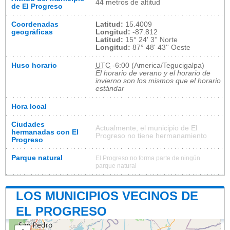
44 metros de altitud
de El Progreso
Coordenadas
Latitud:
15.4009
geográficas
Longitud:
-87.812
Latitud:
15° 24' 3'' Norte
Longitud:
87° 48' 43'' Oeste
Huso horario
UTC
-6:00 (America/Tegucigalpa)
El horario de verano y el horario de
invierno son los mismos que el horario
estándar
Hora local
Ciudades
Actualmente, el municipio de El
hermanadas con El
Progreso no tiene hermanamiento
Progreso
Parque natural
El Progreso no forma parte de ningún
parque natural
LOS MUNICIPIOS VECINOS DE
EL PROGRESO