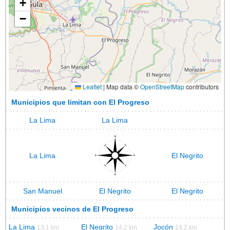
+
−
Leaflet
|
Map data ©
OpenStreetMap
contributors
Municipios que limitan con El Progreso
La Lima
La Lima
La Lima
El Negrito
San Manuel
El Negrito
El Negrito
Municipios vecinos de El Progreso
La Lima
El Negrito
Jocón
13.1 km
14.2 km
14.2 km