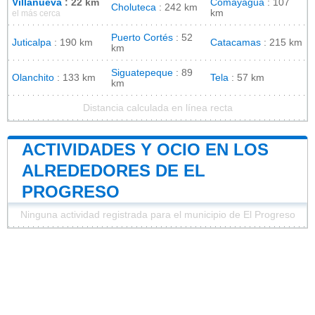
Villanueva
: 22 km
Comayagua
: 107
Choluteca
: 242 km
km
el más cerca
Puerto Cortés
: 52
Juticalpa
: 190 km
Catacamas
: 215 km
km
Siguatepeque
: 89
Olanchito
: 133 km
Tela
: 57 km
km
Distancia calculada en línea recta
ACTIVIDADES Y OCIO EN LOS
ALREDEDORES DE EL
PROGRESO
Ninguna actividad registrada para el municipio de El Progreso