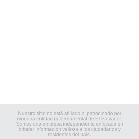
Nuestro sitio no está afiliado ni patrocinado por
ninguna entidad gubernamental de El Salvador.
Somos una empresa independiente enfocada en
brindar información valiosa a los ciudadanos y
residentes del país.