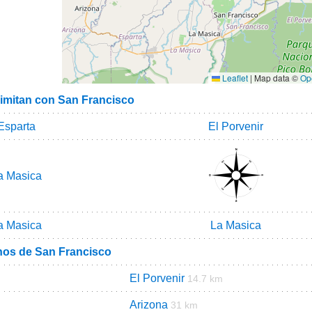
Leaflet
|
Map data ©
Op
limitan con San Francisco
Esparta
El Porvenir
a Masica
a Masica
La Masica
nos de San Francisco
El Porvenir
14.7 km
Arizona
31 km