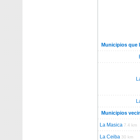
Municipios que 
L
L
Municipios veci
La Masica
7.4 km
La Ceiba
30 km