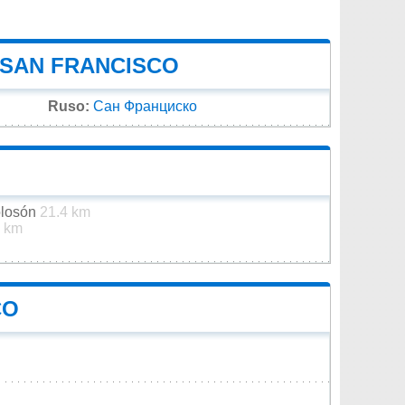
 SAN FRANCISCO
Ruso:
Сан Франциско
olosón
21.4 km
5 km
CO