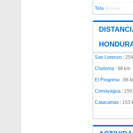
Tela
46.3 km
DISTANCI
HONDUR
San Lorenzo
: 25
Choloma
: 98 km
El Progreso
: 88 
Comayagua
: 150
Catacamas
: 153 