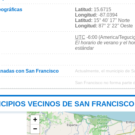
ográficas
Latitud:
15.6715
Longitud:
-87.0394
Latitud:
15° 40' 17'' Norte
Longitud:
87° 2' 22'' Oeste
UTC
-6:00 (America/Teguci
El horario de verano y el ho
estándar
nadas con San Francisco
Actualmente, el municipio de 
San Francisco no forma parte 
ICIPIOS VECINOS DE SAN FRANCISCO
+
−