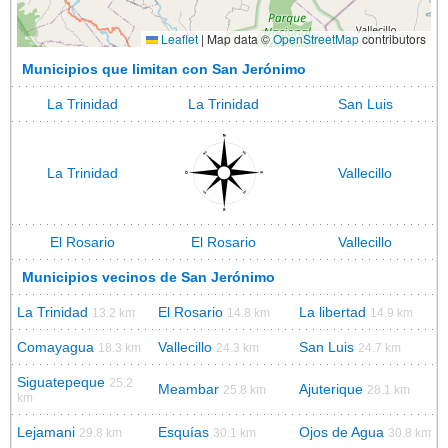
Leaflet
|
Map data ©
OpenStreetMap
contributors
Municipios que limitan con San Jerónimo
La Trinidad
La Trinidad
San Luis
La Trinidad
Vallecillo
El Rosario
El Rosario
Vallecillo
Municipios vecinos de San Jerónimo
La Trinidad
El Rosario
La libertad
13.2 km
14.8 km
14.9 km
Comayagua
Vallecillo
San Luis
18.3 km
24.3 km
24.7 km
Siguatepeque
25.2
Meambar
Ajuterique
25.8 km
28.1 km
km
Lejamani
Esquías
Ojos de Agua
29.8 km
30.1 km
30.8 km