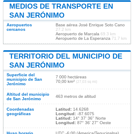
MEDIOS DE TRANSPORTE EN
SAN JERÓNIMO
Aeropuertos
Base aérea José Enrique Soto Cano
cercanos
27.2 km
Aeropuerto de Marcala
69.3 km
Aeropuerto de La Esperanza
71.7 km
TERRITORIO DEL MUNICIPIO DE
SAN JERÓNIMO
Superficie del
7 000 hectáreas
municipio de San
70,00 km²
(27,03 sq mi)
Jerónimo
Altitud del municipio
463 metros de altitud
de San Jerónimo
Coordenadas
Latitud:
14.6268
geográficas
Longitud:
-87.6075
Latitud:
14° 37' 36'' Norte
Longitud:
87° 36' 27'' Oeste
Huso horario
UTC
-6:00 (America/Tegucigalpa)