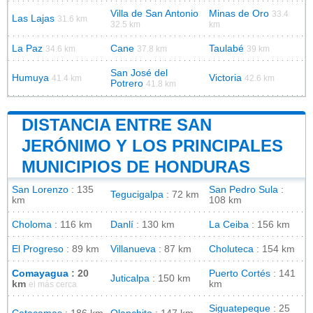
Villa de San Antonio
Minas de Oro
33.4
Las Lajas
31.6 km
32.5 km
km
La Paz
Cane
Taulabé
34.6 km
37.8 km
39 km
San José del
Humuya
Victoria
41.4 km
42.6 km
Potrero
41.8 km
DISTANCIA ENTRE SAN
JERÓNIMO Y LOS PRINCIPALES
MUNICIPIOS DE HONDURAS
San Lorenzo
: 135
San Pedro Sula
:
Tegucigalpa
: 72 km
km
108 km
Choloma
: 116 km
Danlí
: 130 km
La Ceiba
: 156 km
El Progreso
: 89 km
Villanueva
: 87 km
Choluteca
: 154 km
Comayagua
: 20
Puerto Cortés
: 141
Juticalpa
: 150 km
km
km
el más cerca
Siguatepeque
: 25