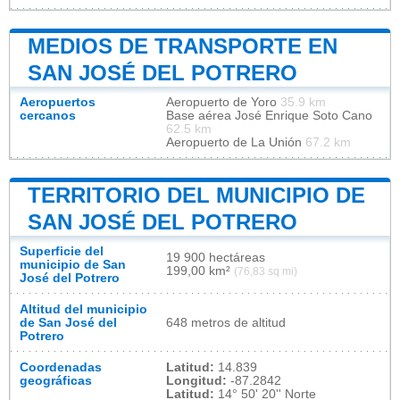
MEDIOS DE TRANSPORTE EN
SAN JOSÉ DEL POTRERO
Aeropuertos
Aeropuerto de Yoro
35.9 km
cercanos
Base aérea José Enrique Soto Cano
62.5 km
Aeropuerto de La Unión
67.2 km
TERRITORIO DEL MUNICIPIO DE
SAN JOSÉ DEL POTRERO
Superficie del
19 900 hectáreas
municipio de San
199,00 km²
(76,83 sq mi)
José del Potrero
Altitud del municipio
de San José del
648 metros de altitud
Potrero
Coordenadas
Latitud:
14.839
geográficas
Longitud:
-87.2842
Latitud:
14° 50' 20'' Norte