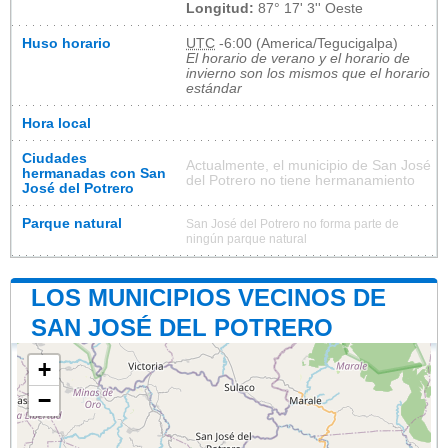
Longitud:
87° 17' 3'' Oeste
Huso horario
UTC
-6:00 (America/Tegucigalpa)
El horario de verano y el horario de
invierno son los mismos que el horario
estándar
Hora local
Ciudades
Actualmente, el municipio de San José
hermanadas con San
del Potrero no tiene hermanamiento
José del Potrero
Parque natural
San José del Potrero no forma parte de
ningún parque natural
LOS MUNICIPIOS VECINOS DE
SAN JOSÉ DEL POTRERO
+
−