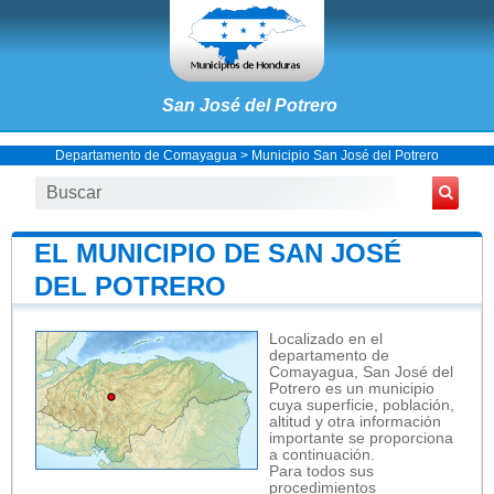
San José del Potrero
Departamento de Comayagua
>
Municipio San José del Potrero
EL MUNICIPIO DE SAN JOSÉ
DEL POTRERO
Localizado en el
departamento de
Comayagua, San José del
Potrero es un municipio
cuya superficie, población,
altitud y otra información
importante se proporciona
a continuación.
Para todos sus
procedimientos