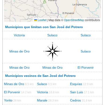
Leaflet
|
Map data ©
OpenStreetMap
contributors
Municipios que limitan con San José del Potrero
Victoria
Sulaco
Sulaco
Minas de Oro
Sulaco
Minas de Oro
Minas de Oro
El Porvenir
Municipios vecinos de San José del Potrero
Minas de Oro
Sulaco
Esquías
8.5 km
9.5 km
12.9 km
El Porvenir
Victoria
San Luis
14.2 km
16.8 km
17.1 km
Yorito
Marale
Cedros
26 km
28.3 km
31.6 km