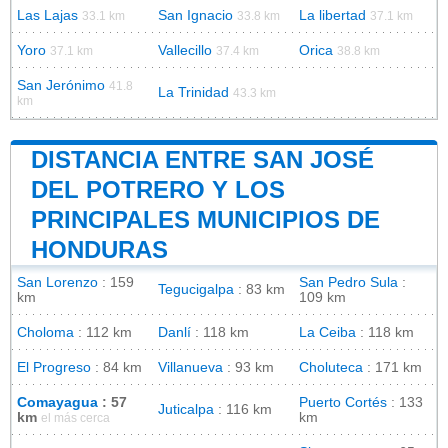
Las Lajas
San Ignacio
La libertad
33.1 km
33.8 km
37.1 km
Yoro
Vallecillo
Orica
37.1 km
37.4 km
38.8 km
San Jerónimo
41.8
La Trinidad
43.3 km
km
DISTANCIA ENTRE SAN JOSÉ
DEL POTRERO Y LOS
PRINCIPALES MUNICIPIOS DE
HONDURAS
San Lorenzo
: 159
San Pedro Sula
:
Tegucigalpa
: 83 km
km
109 km
Choloma
: 112 km
Danlí
: 118 km
La Ceiba
: 118 km
El Progreso
: 84 km
Villanueva
: 93 km
Choluteca
: 171 km
Comayagua
: 57
Puerto Cortés
: 133
Juticalpa
: 116 km
km
km
el más cerca