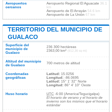
Aeropuertos
Aeropuerto Regional El Aguacate
36.1
cercanos
km
Aeropuerto de El Arrayán
54.6 km
Aeropuerto de La Unión
67 km
TERRITORIO DEL MUNICIPIO DE
GUALACO
Superficie del
236 300 hectáreas
municipio de
2363,00 km²
(912,36 sq mi)
Gualaco
Altitud del municipio
700 metros de altitud
de Gualaco
Coordenadas
Latitud:
15.0256
geográficas
Longitud:
-86.0695
Latitud:
15° 1' 32'' Norte
Longitud:
86° 4' 10'' Oeste
Huso horario
UTC
-6:00 (America/Tegucigalpa)
El horario de verano y el horario de
invierno son los mismos que el horario
estándar