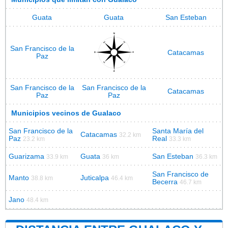
Guata
Guata
San Esteban
San Francisco de la
Catacamas
Paz
San Francisco de la
San Francisco de la
Catacamas
Paz
Paz
Municipios vecinos de Gualaco
San Francisco de la
Santa María del
Catacamas
32.2 km
Paz
Real
23.2 km
33.3 km
Guarizama
Guata
San Esteban
33.9 km
36 km
36.3 km
San Francisco de
Manto
Juticalpa
38.8 km
46.4 km
Becerra
46.7 km
Jano
48.4 km