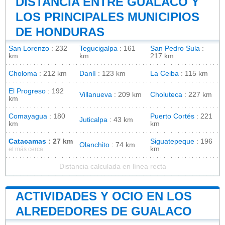
DISTANCIA ENTRE GUALACO Y
LOS PRINCIPALES MUNICIPIOS
DE HONDURAS
San Lorenzo
: 232
Tegucigalpa
: 161
San Pedro Sula
:
km
km
217 km
Choloma
: 212 km
Danlí
: 123 km
La Ceiba
: 115 km
El Progreso
: 192
Villanueva
: 209 km
Choluteca
: 227 km
km
Comayagua
: 180
Puerto Cortés
: 221
Juticalpa
: 43 km
km
km
Catacamas
: 27 km
Siguatepeque
: 196
Olanchito
: 74 km
km
el más cerca
Distancia calculada en línea recta
ACTIVIDADES Y OCIO EN LOS
ALREDEDORES DE GUALACO