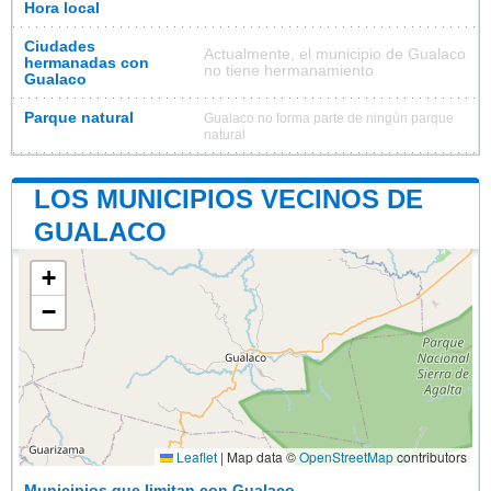
Hora local
Ciudades
Actualmente, el municipio de Gualaco
hermanadas con
no tiene hermanamiento
Gualaco
Parque natural
Gualaco no forma parte de ningún parque
natural
LOS MUNICIPIOS VECINOS DE
GUALACO
+
−
Leaflet
|
Map data ©
OpenStreetMap
contributors
Municipios que limitan con Gualaco