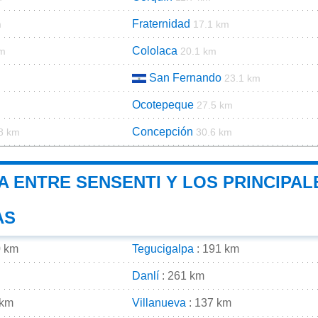
Fraternidad
m
17.1 km
Cololaca
km
20.1 km
San Fernando
23.1 km
Ocotepeque
27.5 km
Concepción
8 km
30.6 km
A ENTRE SENSENTI Y LOS PRINCIPAL
AS
0 km
Tegucigalpa
: 191 km
Danlí
: 261 km
 km
Villanueva
: 137 km