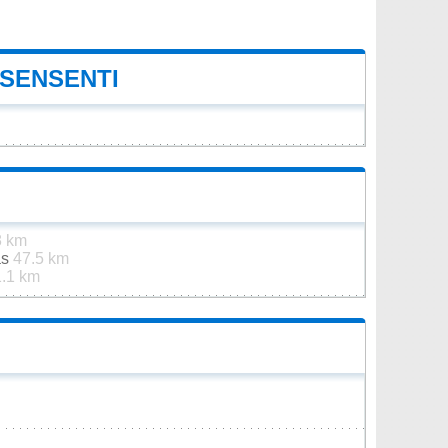
 SENSENTI
8 km
as
47.5 km
.1 km