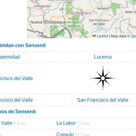
Leaflet
|
Map data ©
Op
limitan con Sensenti
aternidad
Lucerna
cisco del Valle
cisco del Valle
San Francisco del Valle
nos de Sensenti
 Valle
La Labor
5.8 km
7.2 km
Corquín
m
11.7 km