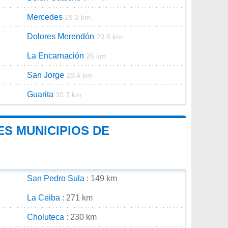
Mercedes
19.3 km
Dolores Merendón
20.5 km
La Encarnación
26 km
San Jorge
28.4 km
Guarita
30.7 km
ES MUNICIPIOS DE
San Pedro Sula
: 149 km
La Ceiba
: 271 km
Choluteca
: 230 km