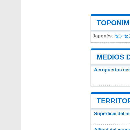
TOPONIMI
Japonés:
センセ
MEDIOS 
Aeropuertos ce
TERRITOR
Superficie del m
Altitud del muni