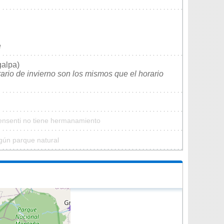
e
galpa)
rario de invierno son los mismos que el horario
Sensenti no tiene hermanamiento
gún parque natural