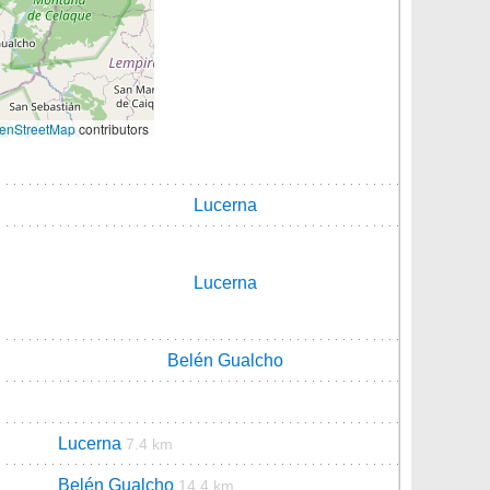
enStreetMap
contributors
Lucerna
Lucerna
Belén Gualcho
Lucerna
7.4 km
Belén Gualcho
14.4 km