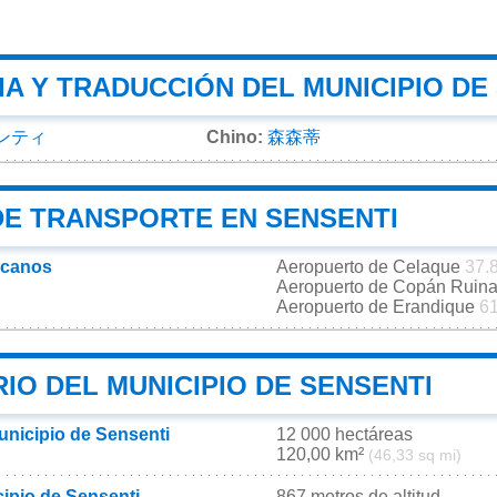
A Y TRADUCCIÓN DEL MUNICIPIO DE
ンティ
Chino:
森森蒂
DE TRANSPORTE EN SENSENTI
rcanos
Aeropuerto de Celaque
37.
Aeropuerto de Copán Ruin
Aeropuerto de Erandique
61
IO DEL MUNICIPIO DE SENSENTI
unicipio de Sensenti
12 000 hectáreas
120,00 km²
(46,33 sq mi)
cipio de Sensenti
867 metros de altitud