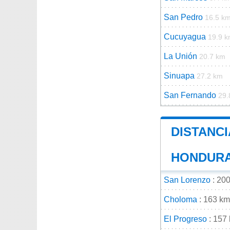
San Pedro
16.5 k
Cucuyagua
19.9 
La Unión
20.7 km
Sinuapa
27.2 km
San Fernando
29.
DISTANCI
HONDUR
San Lorenzo
: 20
Choloma
: 163 km
El Progreso
: 157