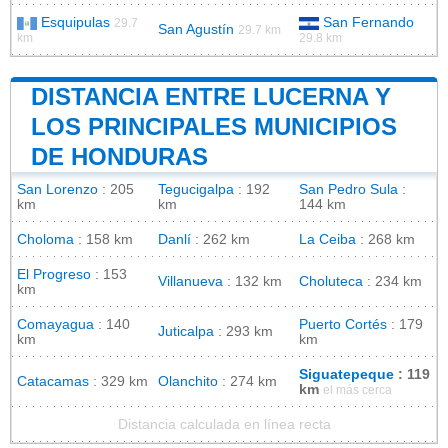
Esquipulas
San Fernando
29.7
San Agustín
29.7 km
km
29.8 km
DISTANCIA ENTRE LUCERNA Y
LOS PRINCIPALES MUNICIPIOS
DE HONDURAS
San Lorenzo
: 205
Tegucigalpa
: 192
San Pedro Sula
:
km
km
144 km
Choloma
: 158 km
Danlí
: 262 km
La Ceiba
: 268 km
El Progreso
: 153
Villanueva
: 132 km
Choluteca
: 234 km
km
Comayagua
: 140
Puerto Cortés
: 179
Juticalpa
: 293 km
km
km
Siguatepeque
: 119
Catacamas
: 329 km
Olanchito
: 274 km
km
el más cerca
Distancia calculada en línea recta