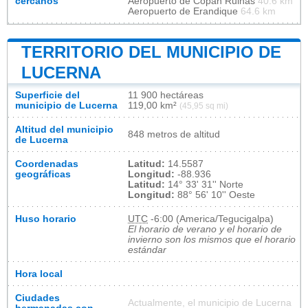
cercanos
Aeropuerto de Copán Ruinas
40.6 km
Aeropuerto de Erandique
64.6 km
TERRITORIO DEL MUNICIPIO DE
LUCERNA
Superficie del
11 900 hectáreas
municipio de Lucerna
119,00 km²
(45,95 sq mi)
Altitud del municipio
848 metros de altitud
de Lucerna
Coordenadas
Latitud:
14.5587
geográficas
Longitud:
-88.936
Latitud:
14° 33' 31'' Norte
Longitud:
88° 56' 10'' Oeste
Huso horario
UTC
-6:00 (America/Tegucigalpa)
El horario de verano y el horario de
invierno son los mismos que el horario
estándar
Hora local
Ciudades
Actualmente, el municipio de Lucerna