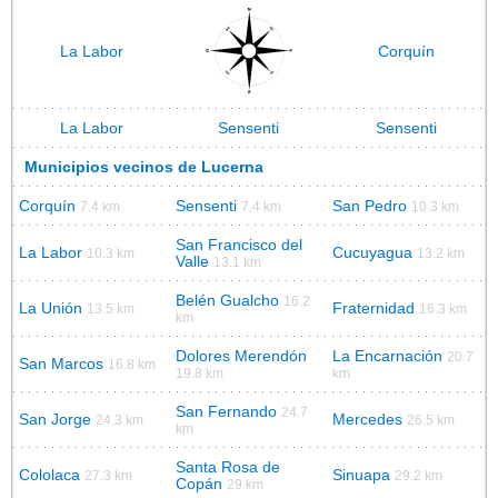
La Labor
Corquín
La Labor
Sensenti
Sensenti
Municipios vecinos de Lucerna
Corquín
Sensenti
San Pedro
7.4 km
7.4 km
10.3 km
San Francisco del
La Labor
Cucuyagua
10.3 km
13.2 km
Valle
13.1 km
Belén Gualcho
16.2
La Unión
Fraternidad
13.5 km
16.3 km
km
Dolores Merendón
La Encarnación
20.7
San Marcos
16.8 km
19.8 km
km
San Fernando
24.7
San Jorge
Mercedes
24.3 km
26.5 km
km
Santa Rosa de
Cololaca
Sinuapa
27.3 km
29.2 km
Copán
29 km