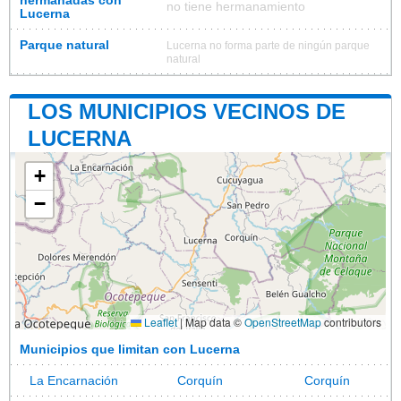
hermanadas con
no tiene hermanamiento
Lucerna
Parque natural
Lucerna no forma parte de ningún parque
natural
LOS MUNICIPIOS VECINOS DE
LUCERNA
+
−
Leaflet
|
Map data ©
OpenStreetMap
contributors
Municipios que limitan con Lucerna
La Encarnación
Corquín
Corquín