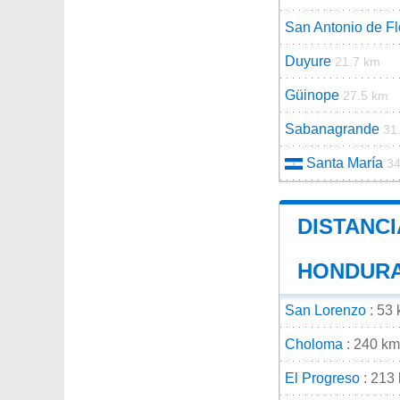
San Antonio de Fl
Duyure
21.7 km
Güinope
27.5 km
Sabanagrande
31
Santa María
34
DISTANCI
HONDUR
San Lorenzo
: 53
Choloma
: 240 km
El Progreso
: 213