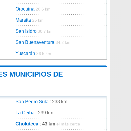
Orocuina
20.6 km
Maraita
26 km
San Isidro
30.7 km
San Buenaventura
34.2 km
Yuscarán
36.5 km
ES MUNICIPIOS DE
San Pedro Sula
: 233 km
La Ceiba
: 239 km
Choluteca
: 43 km
el más cerca