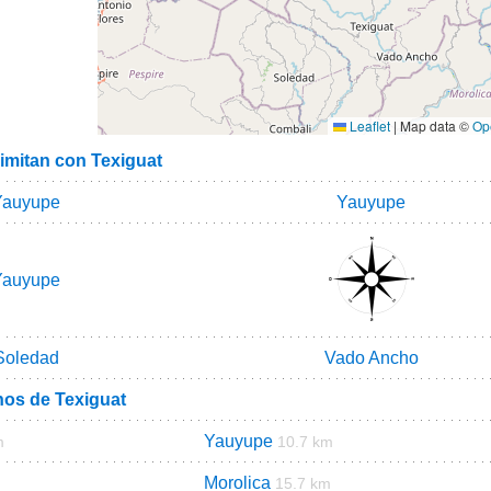
Leaflet
|
Map data ©
Op
limitan con Texiguat
Yauyupe
Yauyupe
Yauyupe
Soledad
Vado Ancho
nos de Texiguat
Yauyupe
m
10.7 km
Morolica
15.7 km