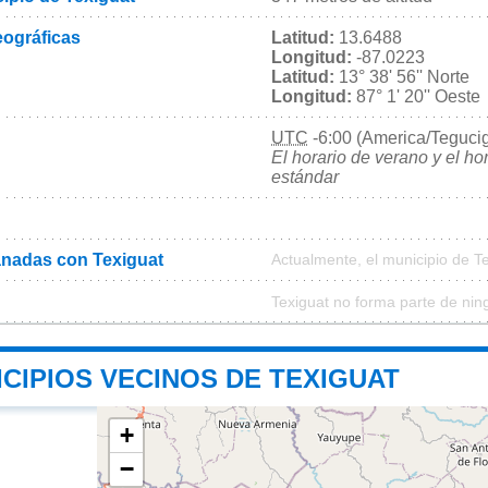
ográficas
Latitud:
13.6488
Longitud:
-87.0223
Latitud:
13° 38' 56'' Norte
Longitud:
87° 1' 20'' Oeste
UTC
-6:00 (America/Teguci
El horario de verano y el ho
estándar
nadas con Texiguat
Actualmente, el municipio de T
Texiguat no forma parte de nin
CIPIOS VECINOS DE TEXIGUAT
+
−