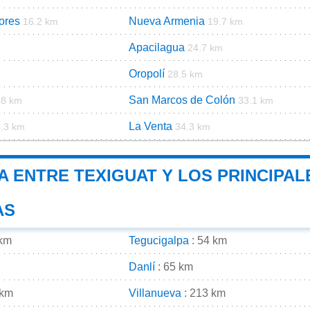
ores
Nueva Armenia
16.2 km
19.7 km
Apacilagua
24.7 km
Oropolí
28.5 km
San Marcos de Colón
.8 km
33.1 km
La Venta
.3 km
34.3 km
A ENTRE TEXIGUAT Y LOS PRINCIPAL
AS
 km
Tegucigalpa
: 54 km
Danlí
: 65 km
 km
Villanueva
: 213 km