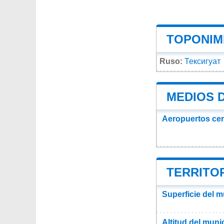
TOPONIMI
Ruso:
Тексигуат
MEDIOS 
Aeropuertos ce
TERRITOR
Superficie del m
Altitud del muni