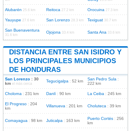
Alubarén
Reitoca
Orocuina
25.6 km
27.2 km
27.3 km
Yauyupe
San Lorenzo
Texiguat
27.6 km
28.3 km
30.7 km
San Buenaventura
Ojojona
Santa Ana
33.4 km
33.6 km
31.6 km
DISTANCIA ENTRE SAN ISIDRO Y
LOS PRINCIPALES MUNICIPIOS
DE HONDURAS
San Lorenzo
: 30
San Pedro Sula
:
Tegucigalpa
: 52 km
km
222 km
el más cerca
Choloma
: 231 km
Danlí
: 90 km
La Ceiba
: 245 km
El Progreso
: 204
Villanueva
: 201 km
Choluteca
: 39 km
km
Puerto Cortés
: 256
Comayagua
: 98 km
Juticalpa
: 163 km
km