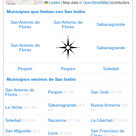
Leaflet
|
Map data ©
OpenStreetMap
contributors
Municipios que limitan con San Isidro
San Antonio de
San Antonio de
Sabanagrande
Flores
Flores
San Antonio de
Sabanagrande
Flores
Pespire
Pespire
Soledad
Municipios vecinos de San Isidro
San Antonio de
Pespire
San José
9.1 km
12.2 km
Flores
8.1 km
Sabanagrande
Nueva Armenia
18.9
19.4
La Venta
13.1 km
km
km
Soledad
Nacaome
La Libertad
20.6 km
22.7 km
22.9 km
San Miguelito
San Francisco de
24.3
Liure
24.3 km
Coray
km
25.3 km