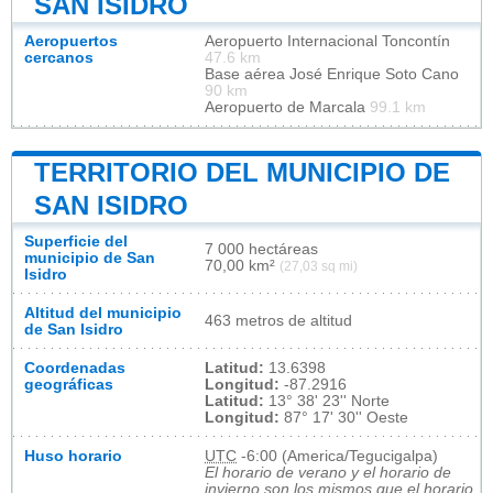
SAN ISIDRO
Aeropuertos
Aeropuerto Internacional Toncontín
cercanos
47.6 km
Base aérea José Enrique Soto Cano
90 km
Aeropuerto de Marcala
99.1 km
TERRITORIO DEL MUNICIPIO DE
SAN ISIDRO
Superficie del
7 000 hectáreas
municipio de San
70,00 km²
(27,03 sq mi)
Isidro
Altitud del municipio
463 metros de altitud
de San Isidro
Coordenadas
Latitud:
13.6398
geográficas
Longitud:
-87.2916
Latitud:
13° 38' 23'' Norte
Longitud:
87° 17' 30'' Oeste
Huso horario
UTC
-6:00 (America/Tegucigalpa)
El horario de verano y el horario de
invierno son los mismos que el horario