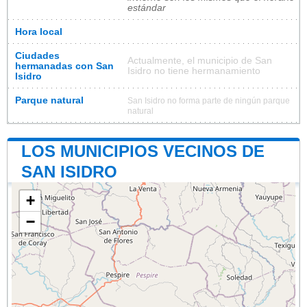
estándar
Hora local
Ciudades
Actualmente, el municipio de San
hermanadas con San
Isidro no tiene hermanamiento
Isidro
Parque natural
San Isidro no forma parte de ningún parque
natural
LOS MUNICIPIOS VECINOS DE
SAN ISIDRO
+
−