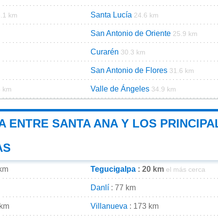
Santa Lucía
.1 km
24.6 km
San Antonio de Oriente
25.9 km
Curarén
30.3 km
San Antonio de Flores
31.6 km
Valle de Ángeles
6 km
34.9 km
A ENTRE SANTA ANA Y LOS PRINCIPA
AS
 km
Tegucigalpa
: 20 km
el más cerca
Danlí
: 77 km
 km
Villanueva
: 173 km