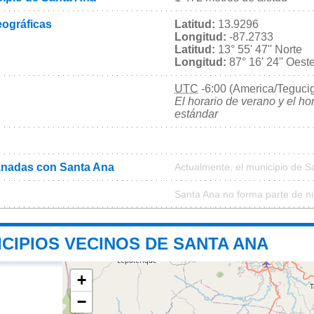
ográficas
Latitud:
13.9296
Longitud:
-87.2733
Latitud:
13° 55' 47'' Norte
Longitud:
87° 16' 24'' Oest
UTC
-6:00 (America/Teguci
El horario de verano y el ho
estándar
nadas con Santa Ana
Actualmente, el municipio de 
Santa Ana no forma parte de n
CIPIOS VECINOS DE SANTA ANA
+
−