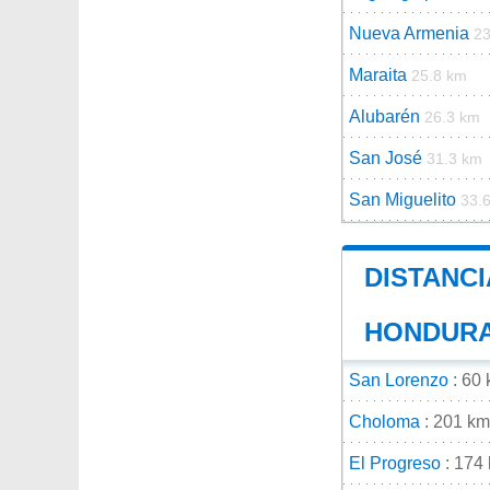
Nueva Armenia
23
Maraita
25.8 km
Alubarén
26.3 km
San José
31.3 km
San Miguelito
33.
DISTANCI
HONDUR
San Lorenzo
: 60
Choloma
: 201 km
El Progreso
: 174