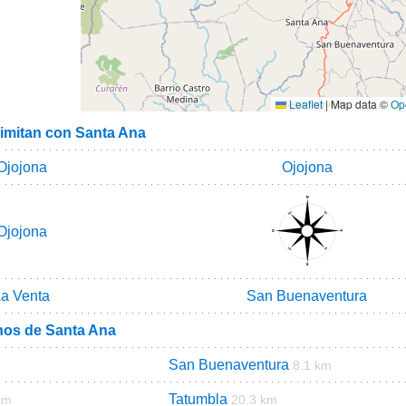
Leaflet
|
Map data ©
Op
limitan con Santa Ana
Ojojona
Ojojona
Ojojona
a Venta
San Buenaventura
nos de Santa Ana
San Buenaventura
8.1 km
Tatumbla
km
20.3 km