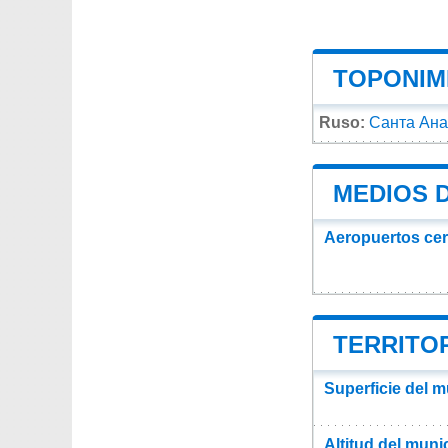
TOPONIMI
Ruso:
Санта Ана
MEDIOS 
Aeropuertos ce
TERRITOR
Superficie del 
Altitud del muni