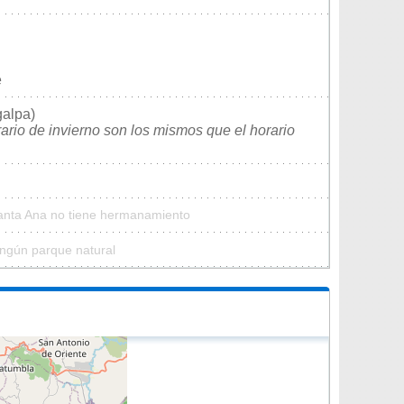
e
galpa)
rario de invierno son los mismos que el horario
Santa Ana no tiene hermanamiento
ingún parque natural