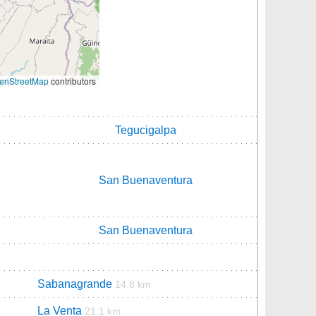
enStreetMap
contributors
Tegucigalpa
San Buenaventura
San Buenaventura
Sabanagrande
14.8 km
La Venta
21.1 km