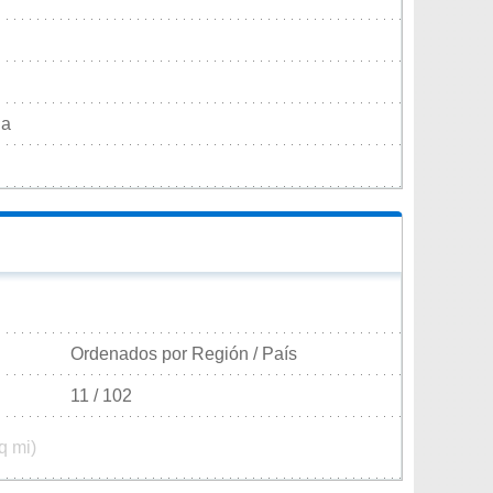
ia
Ordenados por Región / País
11 / 102
q mi)