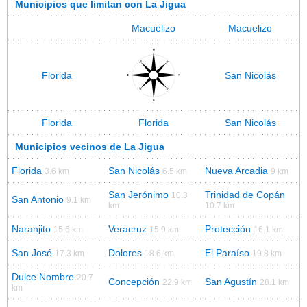
Municipios que limitan con La Jigua
Macuelizo
Macuelizo
Florida
San Nicolás
Florida
Florida
San Nicolás
Municipios vecinos de La Jigua
Florida
San Nicolás
Nueva Arcadia
3.6 km
6.5 km
9 km
San Jerónimo
Trinidad de Copán
10.3
San Antonio
9.1 km
km
10.7 km
Naranjito
Veracruz
Protección
15.6 km
15.9 km
16.1 km
San José
Dolores
El Paraíso
17.3 km
18.6 km
19.8 km
Dulce Nombre
20.7
Concepción
San Agustín
22.9 km
28.1 km
km