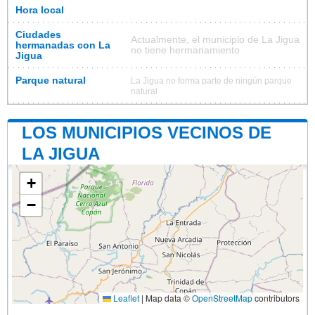
Hora local
Ciudades
Actualmente, el municipio de La Jigua
hermanadas con La
no tiene hermanamiento
Jigua
Parque natural
La Jigua no forma parte de ningún parque
natural
LOS MUNICIPIOS VECINOS DE
LA JIGUA
+
−
Leaflet
|
Map data ©
OpenStreetMap
contributors