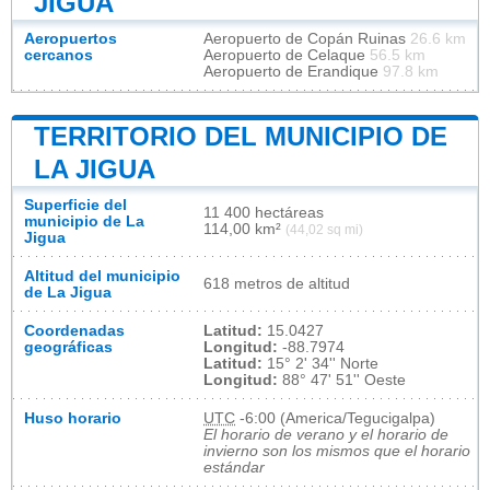
JIGUA
Aeropuertos
Aeropuerto de Copán Ruinas
26.6 km
cercanos
Aeropuerto de Celaque
56.5 km
Aeropuerto de Erandique
97.8 km
TERRITORIO DEL MUNICIPIO DE
LA JIGUA
Superficie del
11 400 hectáreas
municipio de La
114,00 km²
(44,02 sq mi)
Jigua
Altitud del municipio
618 metros de altitud
de La Jigua
Coordenadas
Latitud:
15.0427
geográficas
Longitud:
-88.7974
Latitud:
15° 2' 34'' Norte
Longitud:
88° 47' 51'' Oeste
Huso horario
UTC
-6:00 (America/Tegucigalpa)
El horario de verano y el horario de
invierno son los mismos que el horario
estándar