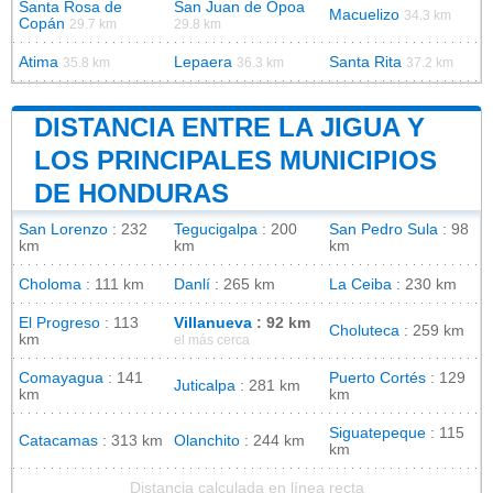
Santa Rosa de
San Juan de Opoa
Macuelizo
34.3 km
Copán
29.7 km
29.8 km
Atima
Lepaera
Santa Rita
35.8 km
36.3 km
37.2 km
DISTANCIA ENTRE LA JIGUA Y
LOS PRINCIPALES MUNICIPIOS
DE HONDURAS
San Lorenzo
: 232
Tegucigalpa
: 200
San Pedro Sula
: 98
km
km
km
Choloma
: 111 km
Danlí
: 265 km
La Ceiba
: 230 km
El Progreso
: 113
Villanueva
: 92 km
Choluteca
: 259 km
km
el más cerca
Comayagua
: 141
Puerto Cortés
: 129
Juticalpa
: 281 km
km
km
Siguatepeque
: 115
Catacamas
: 313 km
Olanchito
: 244 km
km
Distancia calculada en línea recta